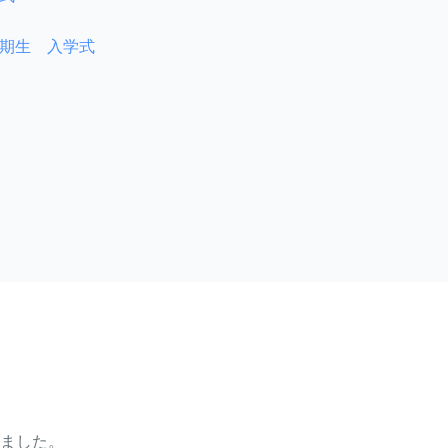
４月期生 入学式
ました。