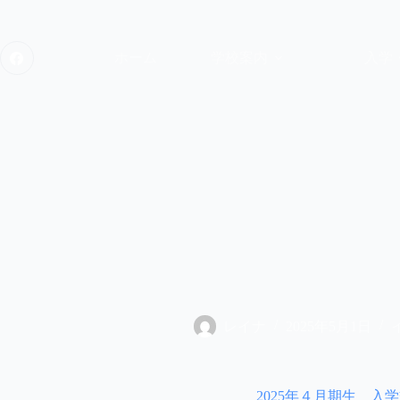
コ
ン
テ
ホーム
学校案内
入学
ン
ツ
へ
ス
キ
ッ
プ
レイナ
2025年5月1日
2025年４月期生 入