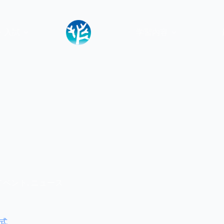
・入試
学習内容
イベント
,
ニュース
学式