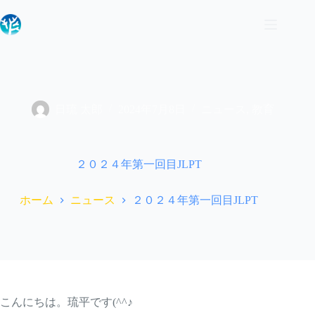
コ
ン
テ
ン
ツ
へ
ス
日琉 太郎
2024年7月8日
ニュース
,
教育
キ
ッ
プ
２０２４年第一回目JLPT
ホーム
ニュース
２０２４年第一回目JLPT
こんにちは。琉平です(^^♪