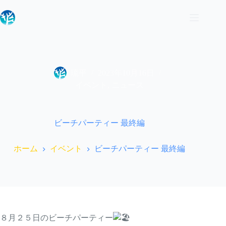
コ
ン
テ
ン
ツ
へ
ス
琉平
2023年10月16日
キ
イベント
,
ニュース
ッ
プ
ビーチパーティー 最終編
ホーム
イベント
ビーチパーティー 最終編
８月２５日のビーチパーティー